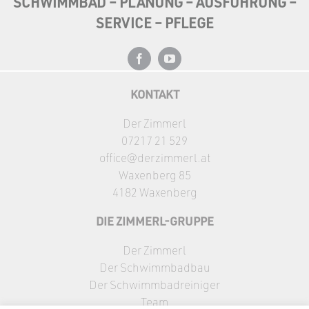
SCHWIMMBAD – PLANUNG – AUSFÜHRUNG –
SERVICE – PFLEGE
KONTAKT
Der Zimmerl
07217 21 529
office@derzimmerl.at
Waxenberg 85
4182 Waxenberg
DIE ZIMMERL-GRUPPE
Der Zimmerl
Der Schwimmbadbau
Der Schwimmbadreiniger
Team