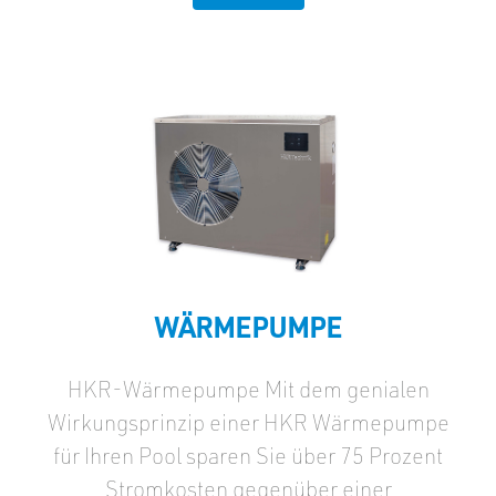
WÄRMEPUMPE
HKR-Wärmepumpe Mit dem genialen
Wirkungsprinzip einer HKR Wärmepumpe
für Ihren Pool sparen Sie über 75 Prozent
Stromkosten gegenüber einer