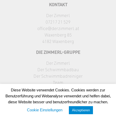
KONTAKT
Der Zimmerl
07217 21 529
office@derzimmerl.at
Waxenberg 85
4182 Waxenberg
DIE ZIMMERL-GRUPPE
Der Zimmerl
Der Schwimmbadbau
Der Schwimmbadreiniger
Team
Galerie
Diese Website verwendet Cookies. Cookies werden zur
Kontakt
Benutzerführung und Webanalyse verwendet und helfen dabei,
Impressum
diese Website besser und benutzerfreundlicher zu machen.
Datenschutz
Cookie Einstellungen
Akzeptieren