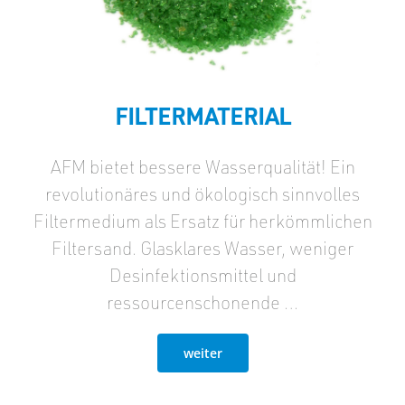
FILTERMATERIAL
AFM bietet bessere Wasserqualität! Ein
revolutionäres und ökologisch sinnvolles
Filtermedium als Ersatz für herkömmlichen
Filtersand. Glasklares Wasser, weniger
Desinfektionsmittel und
ressourcenschonende …
weiter